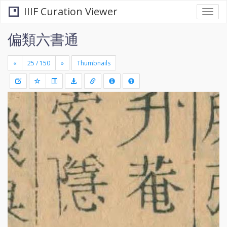
IIIF Curation Viewer
Togg
navi
偏類六書通
«
»
Thumbnails
+
Draw
-
a
rectang