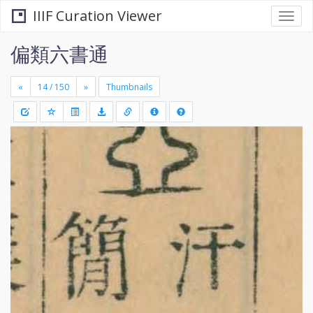
IIIF Curation Viewer
Togg
navi
偏類六書通
«
»
Thumbnails
+
Draw
-
a
rectang