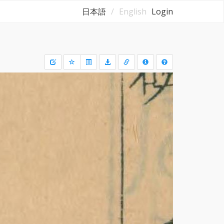
日本語
English
Login
Draw
a
rectangle