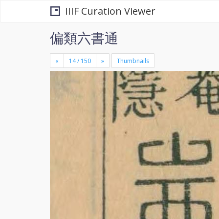
IIIF Curation Viewer
偏類六書通
«
»
Thumbnails
+
×
-
se