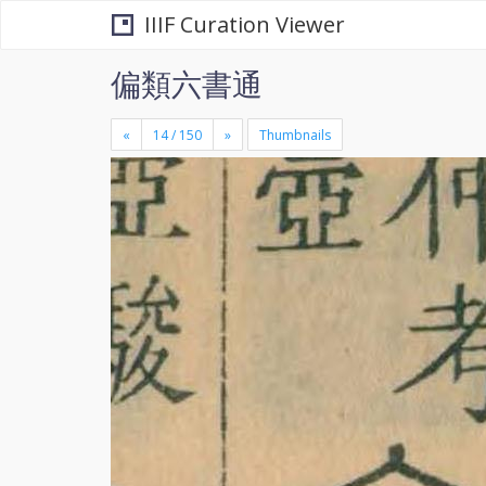
IIIF Curation Viewer
偏類六書通
«
»
Thumbnails
+
×
-
se