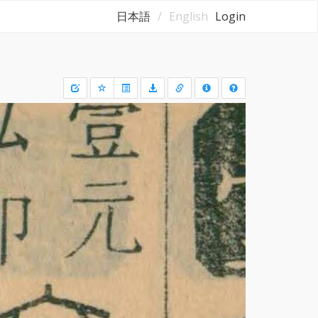
日本語
English
Login
Draw
a
rectangle