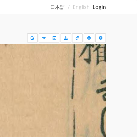
日本語
English
Login
Draw
a
rectangle