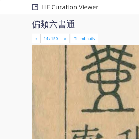
IIIF Curation Viewer
偏類六書通
«
»
Thumbnails
+
×
-
se