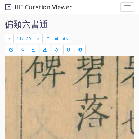
IIIF Curation Viewer
Togg
navi
偏類六書通
«
»
Thumbnails
+
Draw
-
a
rectang