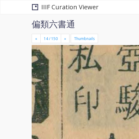
IIIF Curation Viewer
偏類六書通
«
»
Thumbnails
+
×
-
se