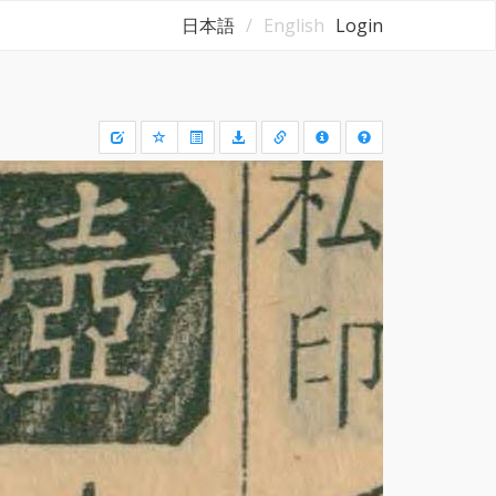
日本語
English
Login
Draw
a
rectangle