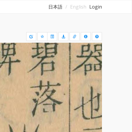
日本語
English
Login
Draw
a
rectangle