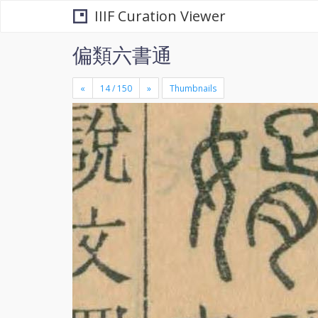
IIIF Curation Viewer
偏類六書通
«
»
Thumbnails
+
×
-
se