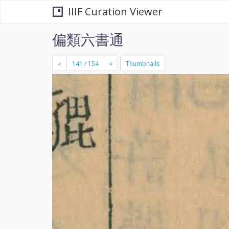
IIIF Curation Viewer
偏類六書通
«
»
Thumbnails
+
×
-
se