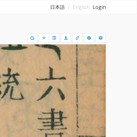
日本語
English
Login
Draw
a
rectangle