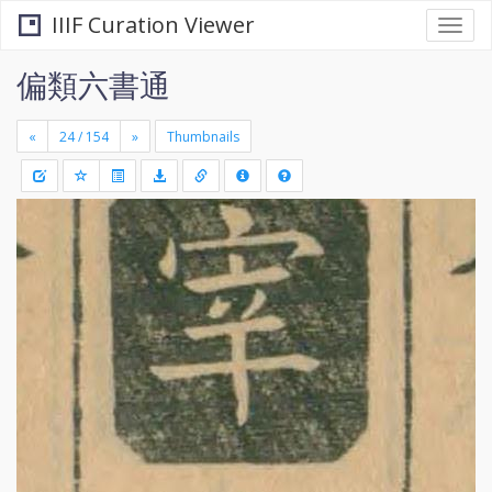
IIIF Curation Viewer
Togg
navi
偏類六書通
«
»
Thumbnails
+
Draw
-
a
rectang