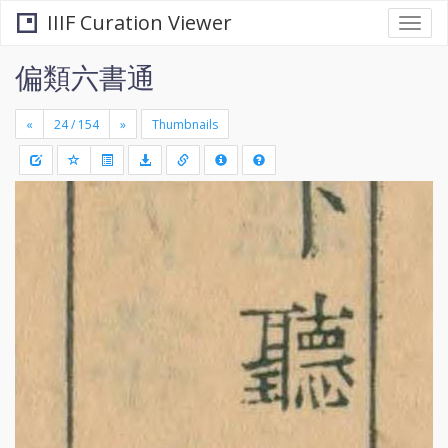
IIIF Curation Viewer
Togg
navi
偏類六書通
«
»
Thumbnails
+
Draw
-
a
rectang