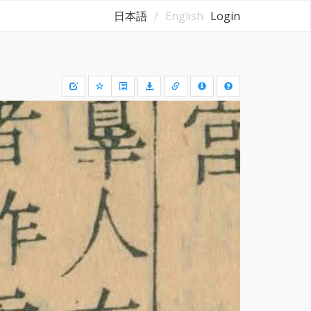
日本語
English
Login
Draw
a
rectangle