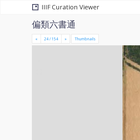
IIIF Curation Viewer
偏類六書通
«
»
Thumbnails
+
×
-
se