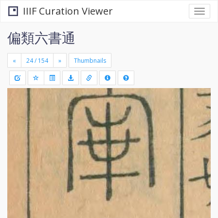
IIIF Curation Viewer
Togg
navi
偏類六書通
«
»
Thumbnails
+
Draw
-
a
rectang