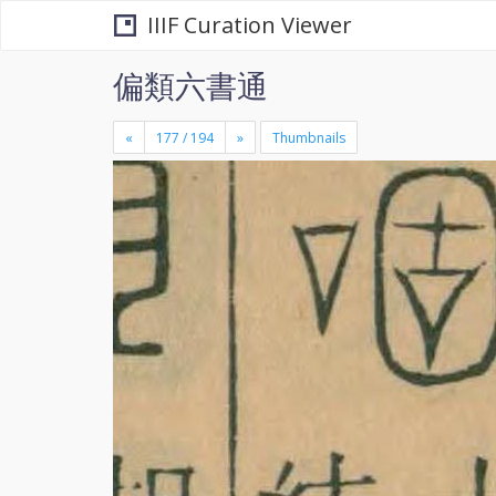
IIIF Curation Viewer
偏類六書通
«
»
Thumbnails
+
×
-
se