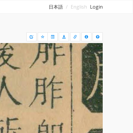
日本語
English
Login
Draw
a
rectangle