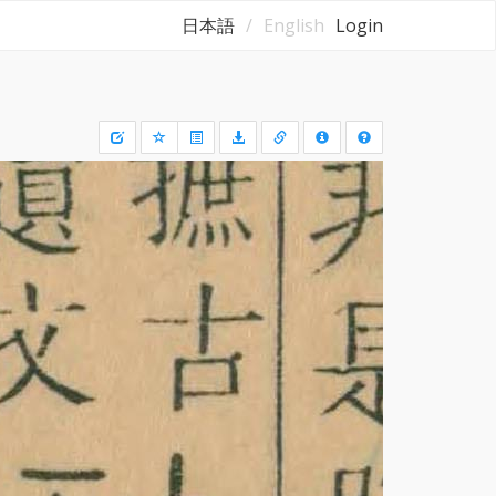
日本語
English
Login
Draw
a
rectangle