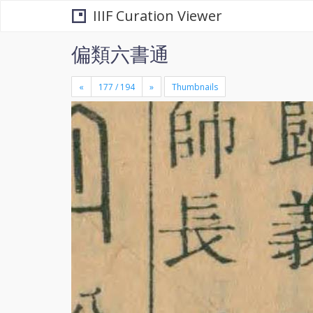
IIIF Curation Viewer
偏類六書通
«
»
Thumbnails
+
×
-
se