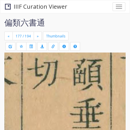
IIIF Curation Viewer
Togg
navi
偏類六書通
«
»
Thumbnails
+
Draw
-
a
rectang