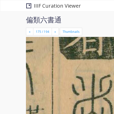
IIIF Curation Viewer
偏類六書通
«
»
Thumbnails
+
×
-
se