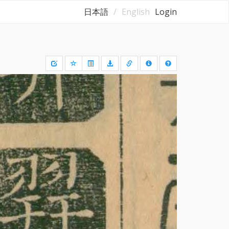
日本語
English
Login
Draw
a
rectangle