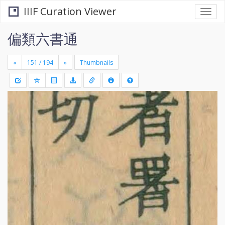
IIIF Curation Viewer
Togg
navi
偏類六書通
«
»
Thumbnails
+
Draw
-
a
rectang