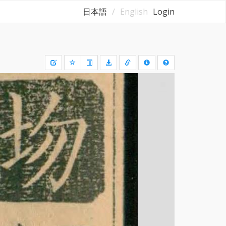
日本語
English
Login
Draw
a
rectangle