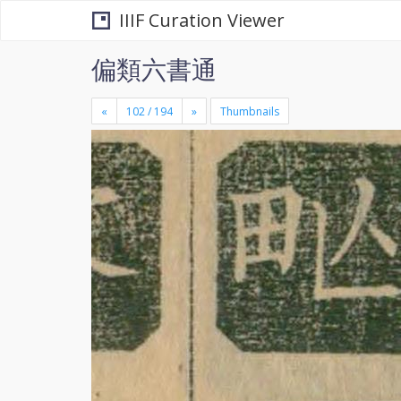
IIIF Curation Viewer
偏類六書通
«
»
Thumbnails
+
×
-
se