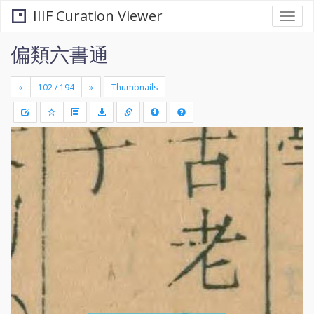
IIIF Curation Viewer
Togg
navi
偏類六書通
«
»
Thumbnails
+
Draw
-
a
rectang