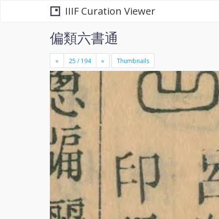
IIIF Curation Viewer
偏類六書通
«
»
Thumbnails
+
×
-
se