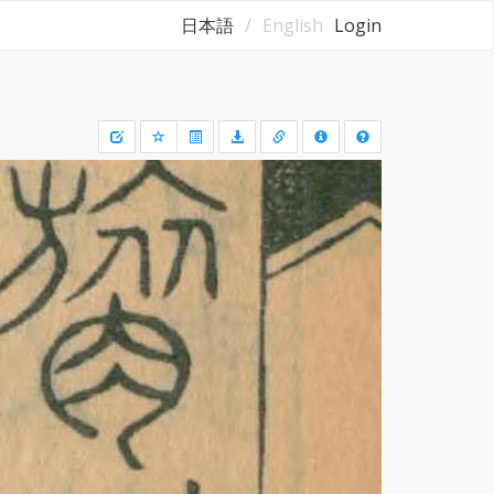
日本語
English
Login
Draw
a
rectangle