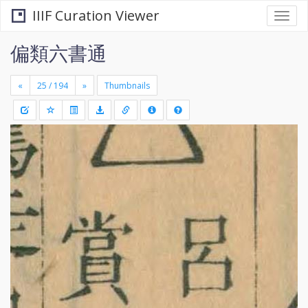
IIIF Curation Viewer
Togg
navi
偏類六書通
«
»
Thumbnails
+
Draw
-
a
rectang