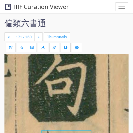
IIIF Curation Viewer
Togg
navi
偏類六書通
«
»
Thumbnails
+
Draw
-
a
rectang