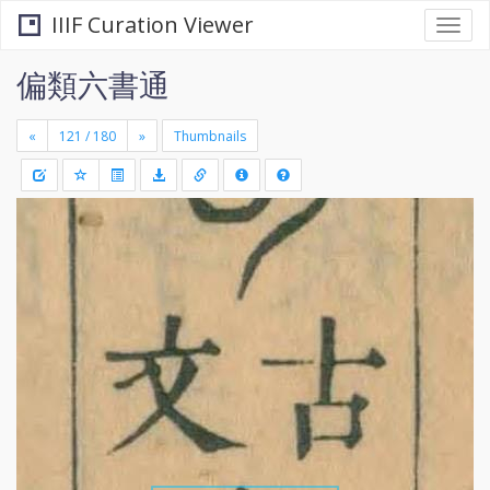
IIIF Curation Viewer
Togg
navi
偏類六書通
«
»
Thumbnails
+
Draw
-
a
rectang