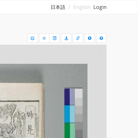
日本語
English
Login
Draw
a
rectangle