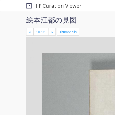
IIIF Curation Viewer
絵本江都の見図
«
»
Thumbnails
+
×
-
se