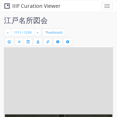
IIIF Curation Viewer
Togg
navi
江戸名所図会
«
»
Thumbnails
+
Draw
-
a
rectang