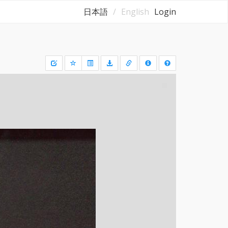
日本語
English
Login
Draw
a
rectangle