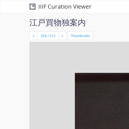
IIIF Curation Viewer
江戸買物独案内
«
»
Thumbnails
+
×
-
se