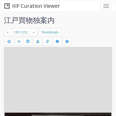
IIIF Curation Viewer
Togg
navi
江戸買物独案内
«
»
Thumbnails
+
Draw
-
a
rectang