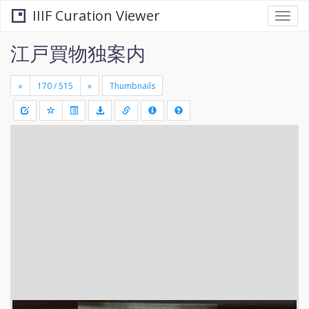
IIIF Curation Viewer
Togg
navi
江戸買物独案内
«
»
Thumbnails
+
Draw
-
a
rectang