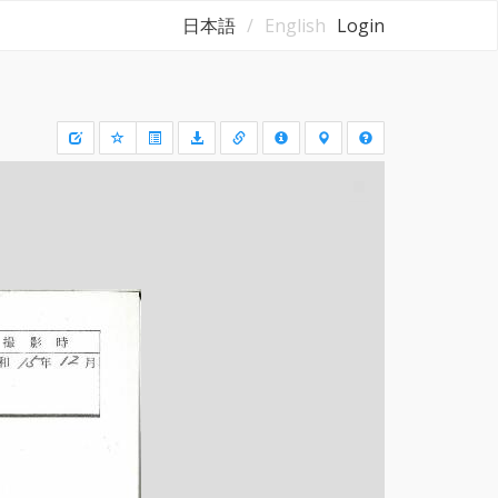
日本語
English
Login
Draw
a
rectangle