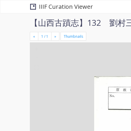
IIIF Curation Viewer
【山西古蹟志】132 劉村
«
»
Thumbnails
+
×
-
se