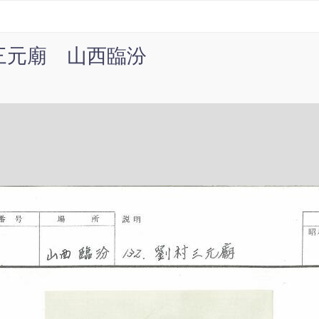
三元廟 山西臨汾