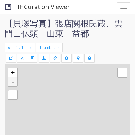
IIIF Curation Viewer
Togg
navi
【貝塚写真】張店関根氏蔵、雲
門山仏頭 山東 益都
«
»
Thumbnails
+
Draw
-
a
rectang