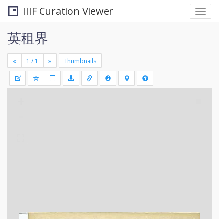
IIIF Curation Viewer
Togg
navi
英租界
«
»
Thumbnails
+
Draw
-
a
rectang