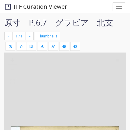
IIIF Curation Viewer
Togg
navi
原寸 P.6,7 グラビア 北支
«
»
Thumbnails
+
Draw
-
a
rectang