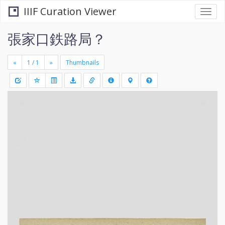
IIIF Curation Viewer
Togg
navi
張家口鉄路局？
«
»
Thumbnails
+
Draw
-
a
rectang