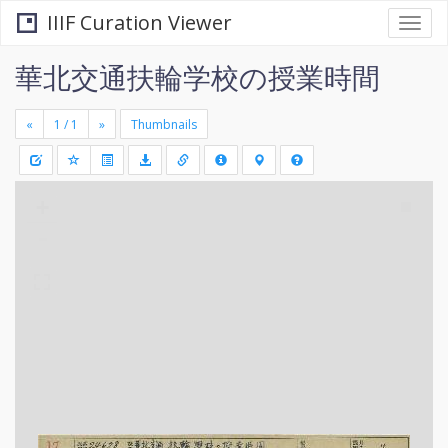
IIIF Curation Viewer
Togg
navi
華北交通扶輪学校の授業時間
«
»
Thumbnails
+
Draw
-
a
rectang