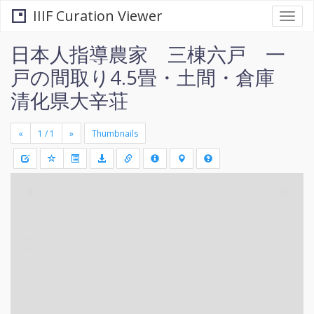
IIIF Curation Viewer
Togg
navi
日本人指導農家 三棟六戸 一
戸の間取り4.5畳・土間・倉庫
清化県大辛荘
«
»
Thumbnails
+
Draw
-
a
rectang