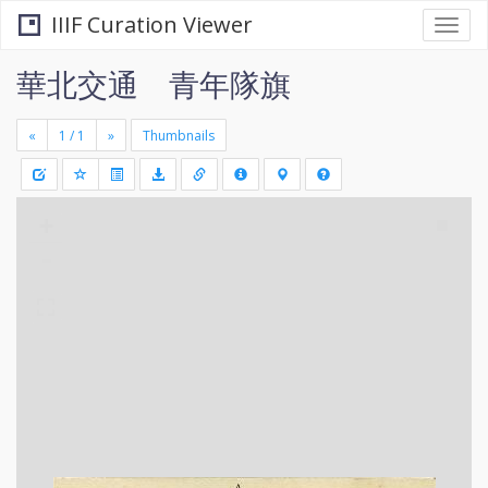
IIIF Curation Viewer
Togg
navi
華北交通 青年隊旗
«
»
Thumbnails
+
Draw
-
a
rectang