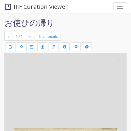
IIIF Curation Viewer
Togg
navi
お使ひの帰り
«
»
Thumbnails
+
Draw
-
a
rectang