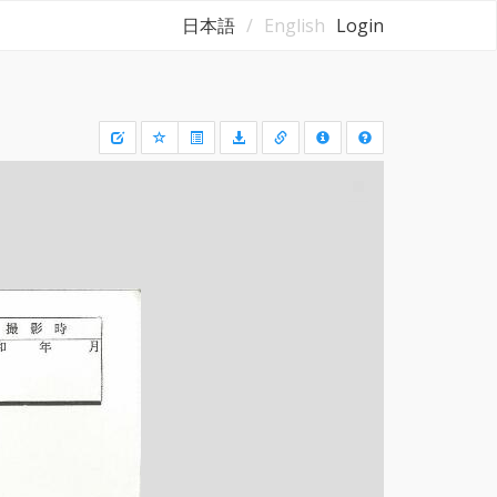
日本語
English
Login
Draw
a
rectangle