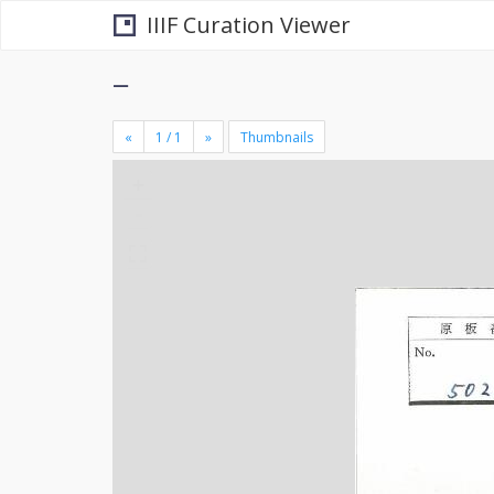
IIIF Curation Viewer
−
«
»
Thumbnails
+
×
-
se