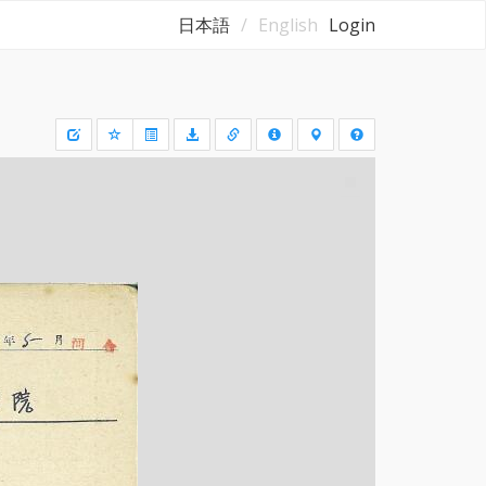
日本語
English
Login
Draw
a
rectangle