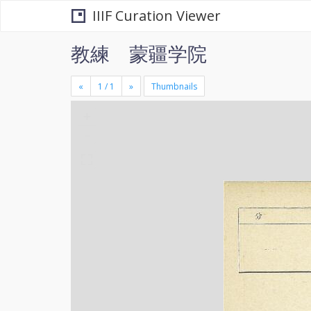
IIIF Curation Viewer
教練 蒙疆学院
«
»
Thumbnails
+
×
-
se