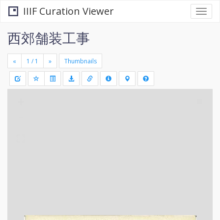
IIIF Curation Viewer
Togg
navi
西郊舗装工事
«
»
Thumbnails
+
Draw
-
a
rectang