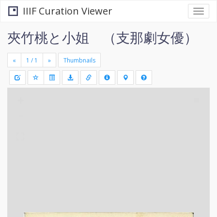
IIIF Curation Viewer
Togg
navi
夾竹桃と小姐 （支那劇女優）
«
»
Thumbnails
+
Draw
-
a
rectang