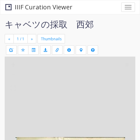
IIIF Curation Viewer
Togg
navi
キャベツの採取 西郊
«
»
Thumbnails
+
Draw
-
a
rectang