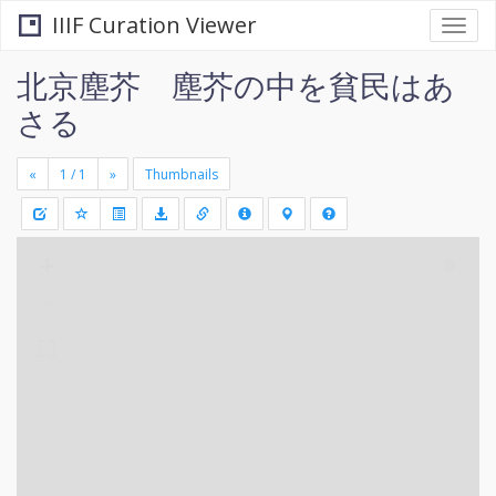
IIIF Curation Viewer
Togg
navi
北京塵芥 塵芥の中を貧民はあ
さる
«
»
Thumbnails
+
Draw
-
a
rectang