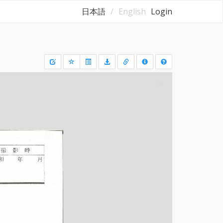
日本語
English
Login
Draw
a
rectangle