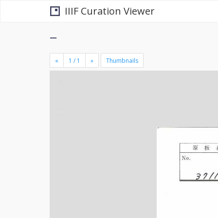
IIIF Curation Viewer
−
«
»
Thumbnails
+
×
-
se