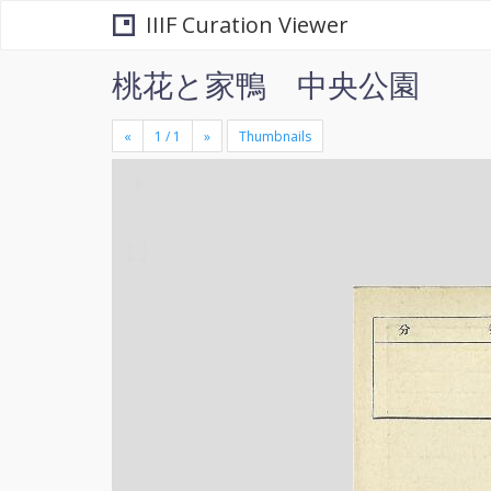
IIIF Curation Viewer
桃花と家鴨 中央公園
«
»
Thumbnails
+
×
-
se