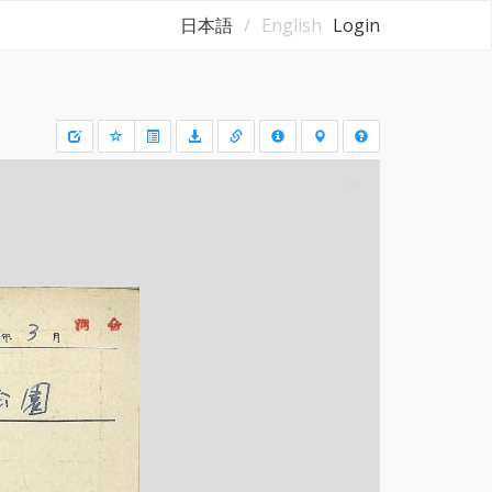
日本語
English
Login
Draw
a
rectangle