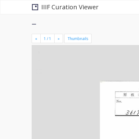
IIIF Curation Viewer
−
«
»
Thumbnails
+
×
-
se