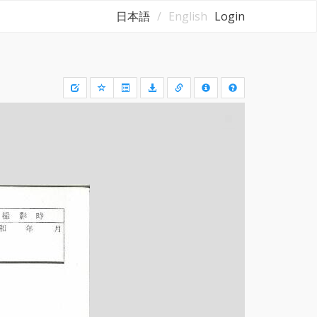
日本語
English
Login
Draw
a
rectangle