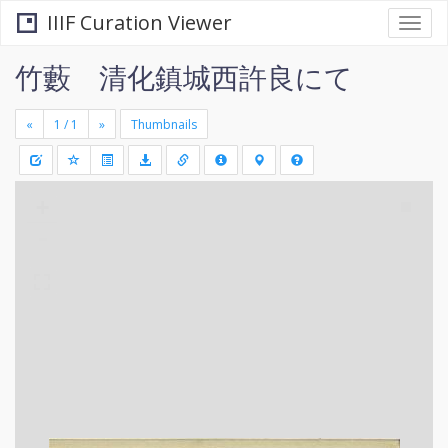
IIIF Curation Viewer
Togg
navi
竹藪 清化鎮城西許良にて
«
»
Thumbnails
+
Draw
-
a
rectang