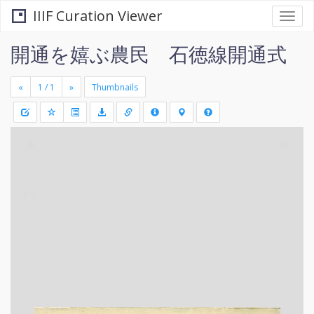
IIIF Curation Viewer
Togg
navi
開通を嬉ぶ農民 石徳線開通式
«
»
Thumbnails
+
Draw
-
a
rectang