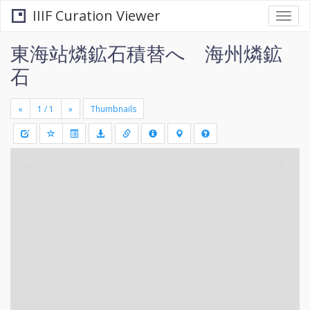
IIIF Curation Viewer
Togg
navi
東海站燐鉱石積替へ 海州燐鉱
石
«
»
Thumbnails
+
Draw
-
a
rectang